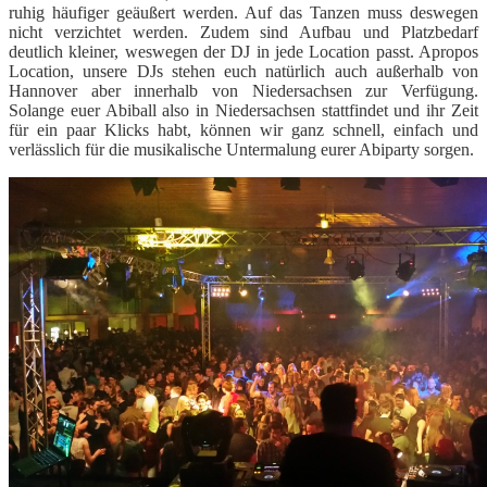
ruhig häufiger geäußert werden. Auf das Tanzen muss deswegen
nicht verzichtet werden. Zudem sind Aufbau und Platzbedarf
deutlich kleiner, weswegen der DJ in jede Location passt. Apropos
Location, unsere DJs stehen euch natürlich auch außerhalb von
Hannover aber innerhalb von Niedersachsen zur Verfügung.
Solange euer Abiball also in Niedersachsen stattfindet und ihr Zeit
für ein paar Klicks habt, können wir ganz schnell, einfach und
verlässlich für die musikalische Untermalung eurer Abiparty sorgen.